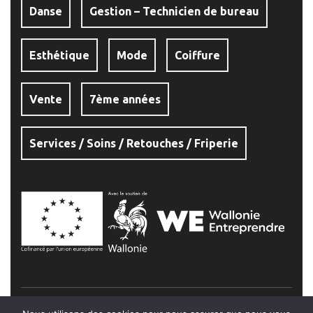
Danse
Gestion – Technicien de bureau
Esthétique
Mode
Coiffure
Vente
7ème années
Services / Soins / Retouches / Friperie
Institut Saint-Joseph Jambes © 2026